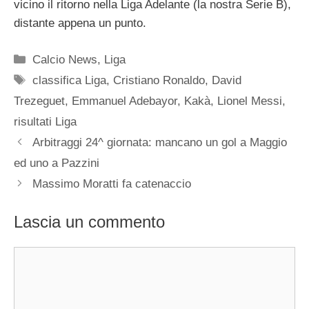
vicino il ritorno nella Liga Adelante (la nostra Serie B),
distante appena un punto.
Categorie
Calcio News
,
Liga
Tag
classifica Liga
,
Cristiano Ronaldo
,
David
Trezeguet
,
Emmanuel Adebayor
,
Kakà
,
Lionel Messi
,
risultati Liga
Arbitraggi 24^ giornata: mancano un gol a Maggio
ed uno a Pazzini
Massimo Moratti fa catenaccio
Lascia un commento
Commento