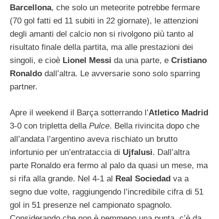
Barcellona
, che solo un meteorite potrebbe fermare
(70 gol fatti ed 11 subiti in 22 giornate), le attenzioni
degli amanti del calcio non si rivolgono più tanto al
risultato finale della partita, ma alle prestazioni dei
singoli, e cioè
Lionel Messi
da una parte, e
Cristiano
Ronaldo
dall’altra. Le avversarie sono solo sparring
partner.
Apre il weekend il Barça sotterrando l’
Atletico Madrid
3-0 con tripletta della
Pulce
. Bella rivincita dopo che
all’andata l’argentino aveva rischiato un brutto
infortunio per un’entrataccia di
Ujfalusi
. Dall’altra
parte Ronaldo era fermo al palo da quasi un mese, ma
si rifa alla grande. Nel 4-1 al
Real Sociedad
va a
segno due volte, raggiungendo l’incredibile cifra di 51
gol in 51 presenze nel campionato spagnolo.
Considerando che non è nemmeno una punta, c’è da