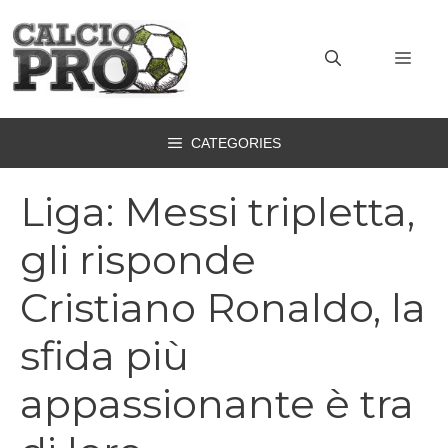
Vai
al
MEN
contenuto
CATEGORIES
Liga: Messi tripletta,
gli risponde
Cristiano Ronaldo, la
sfida più
appassionante è tra