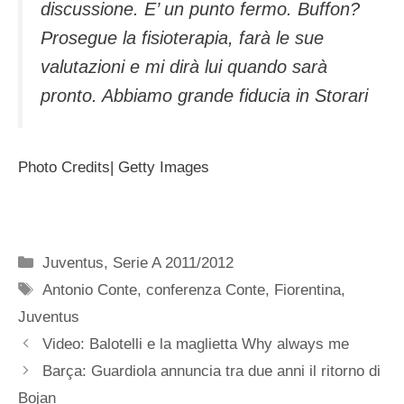
discussione. E’ un punto fermo. Buffon?
Prosegue la fisioterapia, farà le sue
valutazioni e mi dirà lui quando sarà
pronto. Abbiamo grande fiducia in Storari
Photo Credits| Getty Images
Categorie
Juventus
,
Serie A 2011/2012
Tag
Antonio Conte
,
conferenza Conte
,
Fiorentina
,
Juventus
Video: Balotelli e la maglietta Why always me
Barça: Guardiola annuncia tra due anni il ritorno di
Bojan