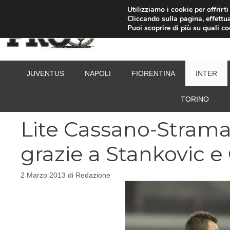
Vai
Utilizziamo i cookie per offrirt
Cliccando sulla pagina, effettua
al
Puoi scoprire di più su quali c
contenuto
JUVENTUS
NAPOLI
FIORENTINA
INTER
TORINO
Lite Cassano-Stramac
grazie a Stankovic 
2 Marzo 2013
di
Redazione