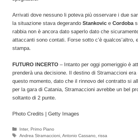
Arrivati dove nessuno li poteva più osservare i due sare
la situazione stava degerando
Stankovic
e
Cordoba
so
rabbia non è ancora dato saperlo dato che sicuramente 
attaccanti sono contati. Forse sotto c’è qualcos’altro, 
stampa.
FUTURO INCERTO
– Intanto per oggi pomeriggio è at
prenderà una decisione. Il destino di Stramaccioni era
questo momento, dato che il rinnovo del contratto si
per la gara di Catania, Stramaccioni avrebbe un bel pr
soltanto di 2 punte.
Photo Credits | Getty Images
Categorie
Inter
,
Primo Piano
Tag
Andrea Stramaccioni
,
Antonio Cassano
,
rissa