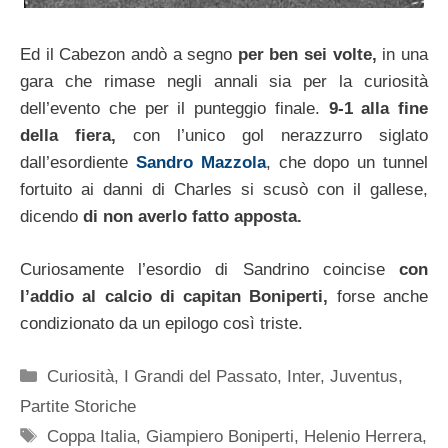
Ed il Cabezon andò a segno
per ben sei volte,
in una
gara che rimase negli annali sia per la curiosità
dell’evento che per il punteggio finale.
9-1 alla fine
della fiera,
con l’unico gol nerazzurro siglato
dall’esordiente
Sandro Mazzola
, che dopo un tunnel
fortuito ai danni di Charles si scusò con il gallese,
dicendo
di non averlo fatto apposta.
Curiosamente l’esordio di Sandrino coincise
con
l’addio al calcio di capitan Boniperti,
forse anche
condizionato da un epilogo così triste.
Categorie
Curiosità
,
I Grandi del Passato
,
Inter
,
Juventus
,
Partite Storiche
Tag
Coppa Italia
,
Giampiero Boniperti
,
Helenio Herrera
,