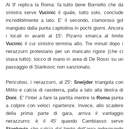
Al 9′ replica la Roma: fa tutto bene Borriello che da
sinistra serve
Vucinic
il quale, tutto solo, conclude
incredibilmente a lato. E’ il secondo, clamoroso gol
mangiato dalla punta capitolina in pochi giorni. Ancora
i locali in avanti al 15′: Pizarro smarca al limite
Vucinic
il cui sinistro termina alto. Tre minuti dopo i
nerazzurri protestano per un mancato rigore (che ci
stava tutto): tocco di mano in area di De Rossi su un
passaggio di Stankovic non sanzionato.
Pericolosi, i nerazzurri, al 25′:
Sneijder
triangola con
Milito e calcia di rasoterra, palla a lato alla destra di
Doni
. E’ l’Inter a fare la partita mentre la
Roma
punta
a colpire con veloci ripartenze. Invece, allo scadere
della prima parte di gara, arriva il vantaggio
nerazzurro: è il 45′ quando Cambiasso serve
Stankovic
che calcia dal limite dell’area indovinando