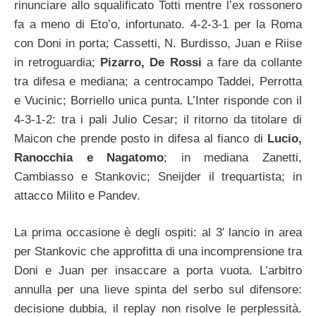
rinunciare allo squalificato Totti mentre l’ex rossonero
fa a meno di Eto’o, infortunato. 4-2-3-1 per la Roma
con Doni in porta; Cassetti, N. Burdisso, Juan e Riise
in retroguardia;
Pizarro, De Rossi
a fare da collante
tra difesa e mediana; a centrocampo Taddei, Perrotta
e Vucinic; Borriello unica punta. L’Inter risponde con il
4-3-1-2: tra i pali Julio Cesar; il ritorno da titolare di
Maicon che prende posto in difesa al fianco di
Lucio,
Ranocchia e Nagatomo
; in mediana Zanetti,
Cambiasso e Stankovic; Sneijder il trequartista; in
attacco Milito e Pandev.
La prima occasione è degli ospiti: al 3′ lancio in area
per Stankovic che approfitta di una incomprensione tra
Doni e Juan per insaccare a porta vuota. L’arbitro
annulla per una lieve spinta del serbo sul difensore:
decisione dubbia, il replay non risolve le perplessità.