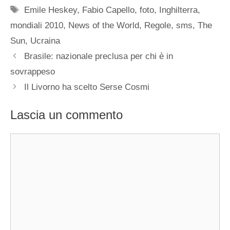
Tag
Emile Heskey
,
Fabio Capello
,
foto
,
Inghilterra
,
mondiali 2010
,
News of the World
,
Regole
,
sms
,
The
Sun
,
Ucraina
Brasile: nazionale preclusa per chi è in
sovrappeso
Il Livorno ha scelto Serse Cosmi
Lascia un commento
Commento