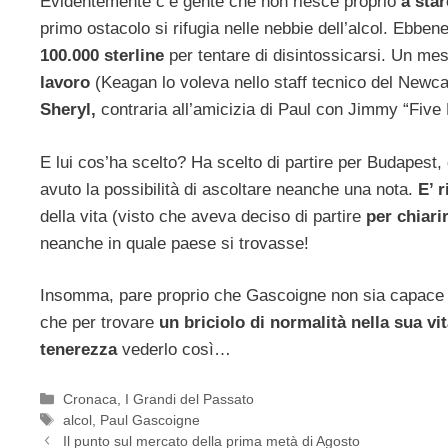
Evidentemente c’è gente che non riesce proprio
a star
primo ostacolo si rifugia nelle nebbie dell’alcol. Ebb
100.000 sterline
per tentare di disintossicarsi. Un m
lavoro
(Keagan lo voleva nello staff tecnico del Newcas
Sheryl,
contraria all’amicizia di Paul con Jimmy “Five B
E lui cos’ha scelto? Ha scelto di partire per Budapes
avuto la possibilità di ascoltare neanche una nota.
E’ 
della vita (visto che aveva deciso di partire
per chiarir
neanche in quale paese si trovasse!
Insomma, pare proprio che Gascoigne non sia capace t
che per trovare
un briciolo di normalità nella sua vi
tenerezza
vederlo così…
Categorie
Cronaca
,
I Grandi del Passato
Tag
alcol
,
Paul Gascoigne
Il punto sul mercato della prima metà di Agosto