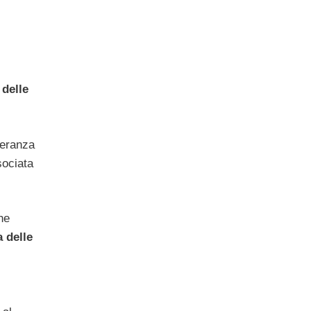
a
delle
peranza
sociata
he
a delle