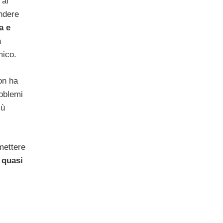
 al
endere
a e
n
mico.
on ha
roblemi
iù
mettere
 quasi