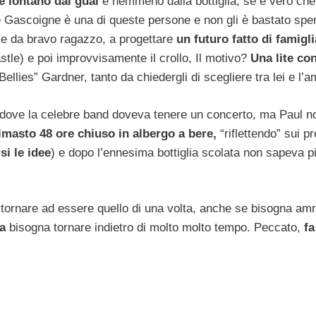
e lontano dai guai
e nemmeno dalla bottiglia, se è vero che
ene Gascoigne è una di queste persone e non gli è bastato sp
ese da bravo ragazzo, a progettare
un futuro fatto di famigli
tle) e poi improvvisamente il crollo, Il motivo?
Una lite co
ellies” Gardner, tanto da chiedergli di scegliere tra lei e l’a
t, dove la celebre band doveva tenere un concerto, ma Paul n
rimasto 48 ore chiuso in albergo a bere,
“riflettendo” sui p
si le idee
) e dopo l’ennesima bottiglia scolata non sapeva p
ornare ad essere quello di una volta, anche se bisogna am
ta
bisogna tornare indietro di molto molto tempo. Peccato,
fa