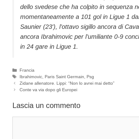
dello svedese che ha colpito in sequenza nel
momentaneamente a 101 gol in Ligue 1 dal s
Saunier (23′), l’ottavo sigillo ancora di Cav
ancora Ibrahimovic per l’umiliante 0-9 conc
in 24 gare in Ligue 1.
Categorie
Francia
Tag
Ibrahimovic
,
Paris Saint Germain
,
Psg
Zidane allenatore. Lippi: “Non lo avrei mai detto”
Conte va via dopo gli Europei
Lascia un commento
Commento