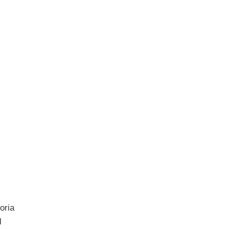
oria
l