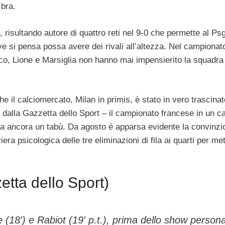
Ibra.
, risultando autore di quattro reti nel 9-0 che permette al Psg
 si pensa possa avere dei rivali all’altezza. Nel campionat
co, Lione e Marsiglia non hanno mai impensierito la squadra
 il calciomercato, Milan in primis, è stato in vero trascinat
 dalla Gazzetta dello Sport – il campionato francese in un c
a ancora un tabù. Da agosto è apparsa evidente la convinzi
a psicologica delle tre eliminazioni di fila ai quarti per me
zetta dello Sport)
e (18′) e Rabiot (19′ p.t.), prima dello show person