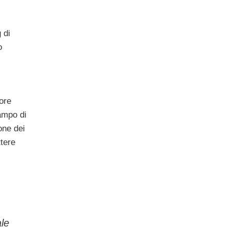
 di
o
ore
ampo di
one dei
ttere
ale