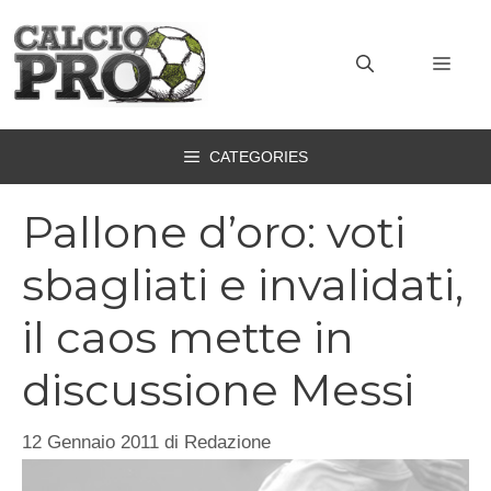
Vai
al
MEN
contenuto
CATEGORIES
Pallone d’oro: voti
sbagliati e invalidati,
il caos mette in
discussione Messi
12 Gennaio 2011
di
Redazione