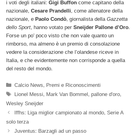
i voti degli italiani:
Gigi Buffon
come capitano della
nazionale,
Cesare Prandelli
, come allenatore della
nazionale, e
Paolo Condò
, giornalista della
Gazzetta
dello Sport
, hanno votato per
Sneijder Pallone d’Oro
.
Forse un po’ poco visto che non vale quanto un
rimborso, ma almeno è un premio di consolazione
vedere la considerazione che l’olandese riceve in
Italia, e che evidentemente non corrisponde a quella
del resto del mondo.
Categorie
Calcio News
,
Premi e Riconoscimenti
Tag
Lionel Messi
,
Mark Van Bommel
,
pallone d'oro
,
Wesley Sneijder
Iffhs: Liga miglior campionato al mondo, Serie A
solo terza
Juventus: Barzagli ad un passo