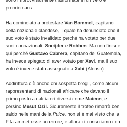
sono improvvisamente trasformate in un vero e
proprio caos.
Ha cominciato a protestare
Van Bommel
, capitano
della nazionale olandese, il quale ha denunciato che il
suo voto è stato invalidato perché ha votato per due
suoi connazionali,
Sneijder
e
Robben
. Ma non finisce
qui perché
Gustavo Cabrera
, capitano del Guatemala,
ha invece spiegato di aver votato per
Xavi
, ma il suo
voto è invece stato assegnato a
Xabi
(Alonso).
Addirittura c’è anche chi sospetta brogli, come alcuni
rappresentanti di nazionali africane che davano il
primo posto a calciatori diversi come
Maicon
, e
persino
Mesut Ozil
. Sicuramente il trofeo rimarrà ben
saldo nelle mani della
Pulce
, non si è mai visto che la
Fifa ammettesse un errore, e allora ci consoliamo con