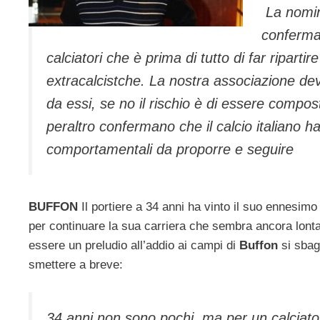
La nomin
conferma 
calciatori che è prima di tutto di far ripart
extracalcistche. La nostra associazione dev
da essi, se no il rischio è di essere compost
peraltro confermano che il calcio italiano
comportamentali da proporre e seguire
BUFFON
Il portiere a 34 anni ha vinto il suo ennesim
per continuare la sua carriera che sembra ancora lont
essere un preludio all’addio ai campi di
Buffon
si sbagl
smettere a breve:
34 anni non sono pochi, ma per un calciato