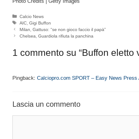
Photo Credits | Getty Images
Categorie
Calcio News
Tag
AIC
,
Gigi Buffon
Milan, Gattuso: “se non gioco faccio il papà”
Chelsea, Guardiola rifiuta la panchina
1 commento su “Buffon eletto v
Pingback:
Calciopro.com SPORT – Easy News Press 
Lascia un commento
Commento