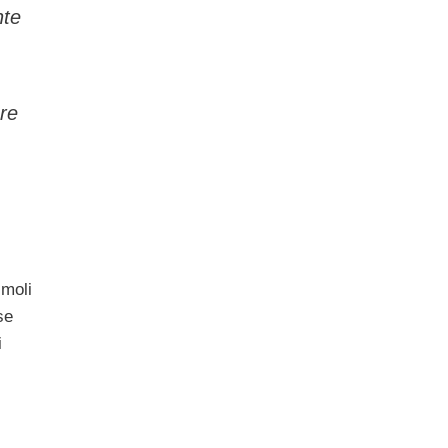
nte
are
imoli
se
i