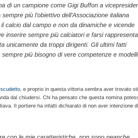
a di un campione come Gigi Buffon a vicepreside
sempre più l’obiettivo dell’Associazione italiana
ire il calcio dal campo e non da dinamiche e vicende
e inserire sempre più calciatori e farsi rappresent
a unicamente da troppi dirigenti. Gli ultimi fatti
 ha sempre più bisogno di vere competenze e modelli
o
scudetto
, e proprio in questa vittoria sembra aver trovato st
anda dal chiudersi. Chi ha pensato che questa nomina potes
iava. Il portiere ha infatti dichiarato di non aver intenzione d
re con le mie caratteristiche, non sono neanche