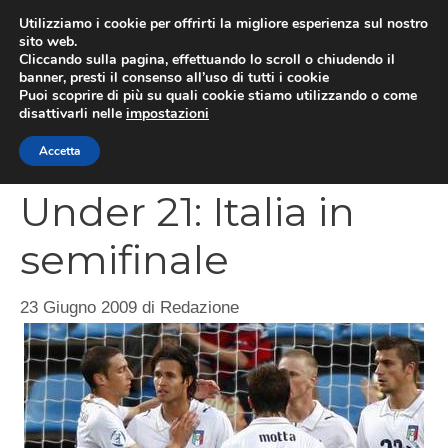
Vai
Utilizziamo i cookie per offrirti la migliore esperienza sul nostro
al
sito web.
MEN
Cliccando sulla pagina, effettuando lo scroll o chiudendo il
contenuto
banner, presti il consenso all’uso di tutti i cookie
Puoi scoprire di più su quali cookie stiamo utilizzando o come
disattivarli nelle
impostazioni
CATEGORIES
Accetta
Under 21: Italia in
semifinale
23 Giugno 2009
di
Redazione