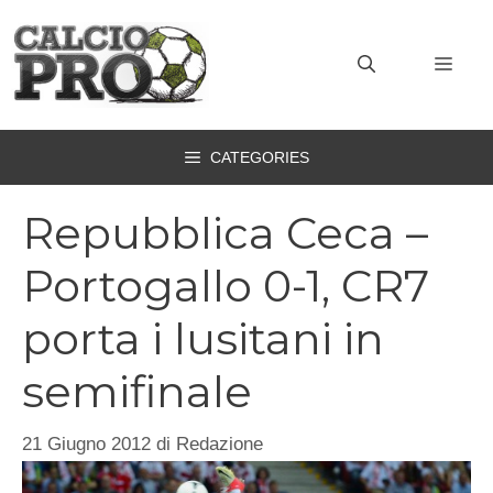
Vai
al
MEN
contenuto
CATEGORIES
Repubblica Ceca –
Portogallo 0-1, CR7
porta i lusitani in
semifinale
21 Giugno 2012
di
Redazione