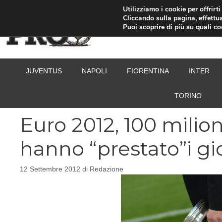
Vai
Utilizziamo i cookie per offrirt
Cliccando sulla pagina, effettua
al
Puoi scoprire di più su quali c
contenuto
JUVENTUS
NAPOLI
FIORENTINA
INTER
TORINO
Euro 2012, 100 milion
hanno “prestato”i gi
12 Settembre 2012
di
Redazione