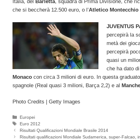
Italia, del
Barletta
, squadra di Prima Divisione, che ric
che si beccherà 12.500 euro, o l’
Atletico Montecchio
JUVENTUS P
percepirà la 
metà dei gioca
percepirà poco
quasi un milio
che ha dato di 
Monaco
con circa 3 milioni di euro. In questa graduator
spagnole (Real quasi 3 milioni, Barça 2,2) e al
Manche
Photo Credits | Getty Images
Categorie
Europei
Tag
Euro 2012
Risultati Qualificazioni Mondiale Brasile 2014
Risultati qualificazioni Mondiale Sudamerica, super-Falcao, 