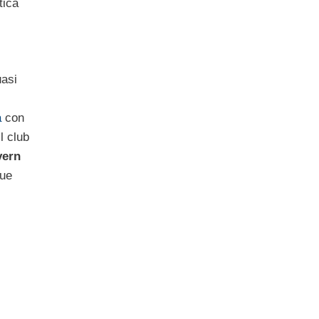
tica
asi
a
con
l club
yern
due