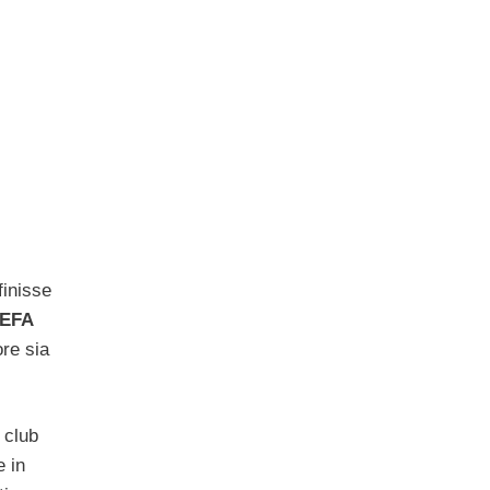
finisse
EFA
re sia
 club
e in