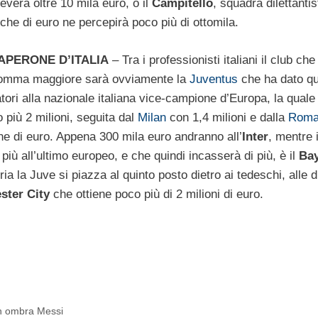
everà oltre 10 mila euro, o il
Campitello
, squadra dilettantis
che di euro ne percepirà poco più di ottomila.
APERONE D’ITALIA
– Tra i professionisti italiani il club che
somma maggiore sarà ovviamente la
Juventus
che ha dato qu
tori alla nazionale italiana vice-campione d’Europa, la quale
 più 2 milioni, seguita dal
Milan
con 1,4 milioni e dalla
Rom
ne di euro. Appena 300 mila euro andranno all’
Inter
, mentre i
più all’ultimo europeo, e che quindi incasserà di più, è il
Ba
ia la Juve si piazza al quinto posto dietro ai tedeschi, alle 
ster City
che ottiene poco più di 2 milioni di euro.
in ombra Messi