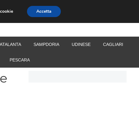
 cookie
Accetta
S
CALCIOMERCATO
ALLENATORI
ATALANTA
SAMPDORIA
UDINESE
CAGLIARI
PESCARA
he