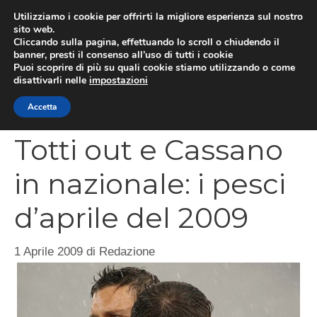
Vai
Utilizziamo i cookie per offrirti la migliore esperienza sul nostro
al
sito web.
MEN
Cliccando sulla pagina, effettuando lo scroll o chiudendo il
contenuto
banner, presti il consenso all’uso di tutti i cookie
Puoi scoprire di più su quali cookie stiamo utilizzando o come
disattivarli nelle
impostazioni
CATEGORIES
Accetta
Totti out e Cassano
in nazionale: i pesci
d’aprile del 2009
1 Aprile 2009
di
Redazione