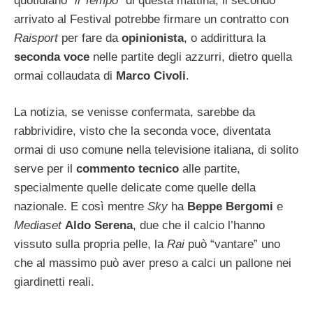
quotidiano “
il Tempo
” di questa mattina, il secondo
arrivato al Festival potrebbe firmare un contratto con
Raisport
per fare da
opinionista
, o addirittura la
seconda voce
nelle partite degli azzurri, dietro quella
ormai collaudata di
Marco Civoli
.
La notizia, se venisse confermata, sarebbe da
rabbrividire, visto che la seconda voce, diventata
ormai di uso comune nella televisione italiana, di solito
serve per il
commento tecnico
alle partite,
specialmente quelle delicate come quelle della
nazionale. E così mentre
Sky
ha
Beppe Bergomi
e
Mediaset
Aldo Serena
, due che il calcio l’hanno
vissuto sulla propria pelle, la
Rai
può “vantare” uno
che al massimo può aver preso a calci un pallone nei
giardinetti reali.