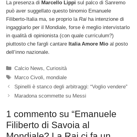
La presenza di
Marcello Lippi
sul palco di Sanremo
può aver suggellato questo binomio Emanuele
Filiberto-Italia ma, se proprio la
Rai
ha intenzione di
ingaggiarlo per il Mondiale, forse è meglio intervistarlo
in qualità di opinionista (con quale curriculum?)
piuttosto che fargli cantare
Italia Amore Mio
al posto
dell’inno nazionale.
Categorie
Calcio News
,
Curiosità
Tag
Marco Civoli
,
mondiale
Spinelli è stanco degli arbitraggi: “Voglio vendere”
Maradona scommette su Messi
1 commento su “Emanuele
Filiberto di Savoia al
Mondiale? La Rai ci fa un