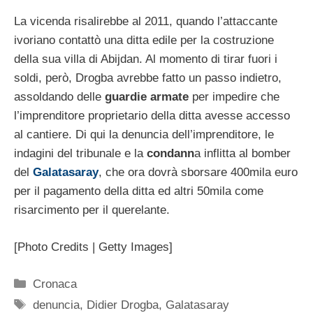
La vicenda risalirebbe al 2011, quando l’attaccante
ivoriano contattò una ditta edile per la costruzione
della sua villa di Abijdan. Al momento di tirar fuori i
soldi, però, Drogba avrebbe fatto un passo indietro,
assoldando delle
guardie armate
per impedire che
l’imprenditore proprietario della ditta avesse accesso
al cantiere. Di qui la denuncia dell’imprenditore, le
indagini del tribunale e la
condann
a inflitta al bomber
del
Galatasaray
, che ora dovrà sborsare 400mila euro
per il pagamento della ditta ed altri 50mila come
risarcimento per il querelante.
[Photo Credits | Getty Images]
Categorie
Cronaca
Tag
denuncia
,
Didier Drogba
,
Galatasaray