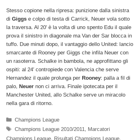
Stesso copione nella ripresa: punizione dalla sinistra
di
Giggs
e colpo di testa di Carrick, Neuer vola sotto
la traversa. Al 20′ è la volta di uno spento Edu il quale
prova il sinistro in diagonale ma Van der Sar blocca in
tuffo. Due minuti dopo, il vantaggio dello United: lancio
smarcante di Rooney per Giggs che infila Neuer con
un rasoterra. Schalke in bambola, ne approfittano gli
ospiti: al 24′ contropiede con Valencia che serve
Hernandez il quale prolunga per
Rooney
: palla a fil di
palo,
Neuer
non ci arriva. Finale ipotecata per il
Manchester United, allo Schalke serve un miracolo
nella gara di ritorno.
Categorie
Champions League
Tag
Champions League 2010/2011
,
Marcatori
Champions League
,
Risultati Champions League
,