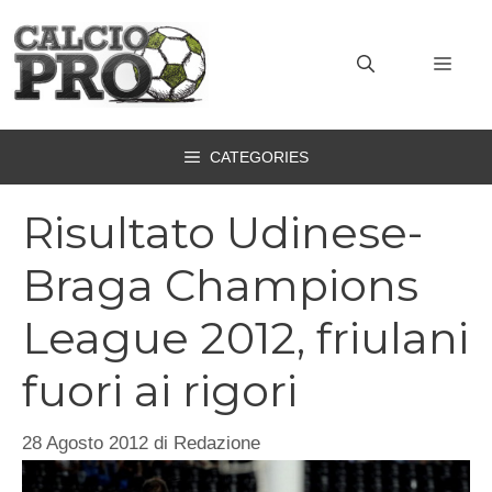
Vai
al
MEN
contenuto
CATEGORIES
Risultato Udinese-
Braga Champions
League 2012, friulani
fuori ai rigori
28 Agosto 2012
di
Redazione