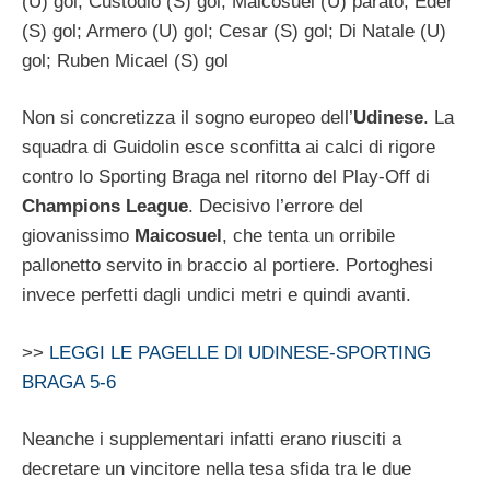
(U) gol; Custodio (S) gol; Maicosuel (U) parato; Eder
(S) gol; Armero (U) gol; Cesar (S) gol; Di Natale (U)
gol; Ruben Micael (S) gol
Non si concretizza il sogno europeo dell’
Udinese
. La
squadra di Guidolin esce sconfitta ai calci di rigore
contro lo Sporting Braga nel ritorno del Play-Off di
Champions League
. Decisivo l’errore del
giovanissimo
Maicosuel
, che tenta un orribile
pallonetto servito in braccio al portiere. Portoghesi
invece perfetti dagli undici metri e quindi avanti.
>>
LEGGI LE PAGELLE DI UDINESE-SPORTING
BRAGA 5-6
Neanche i supplementari infatti erano riusciti a
decretare un vincitore nella tesa sfida tra le due