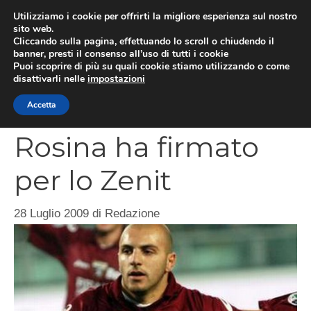
Vai
Utilizziamo i cookie per offrirti la migliore esperienza sul nostro
al
sito web.
MEN
Cliccando sulla pagina, effettuando lo scroll o chiudendo il
contenuto
banner, presti il consenso all’uso di tutti i cookie
Puoi scoprire di più su quali cookie stiamo utilizzando o come
disattivarli nelle
impostazioni
CATEGORIES
Accetta
Rosina ha firmato
per lo Zenit
28 Luglio 2009
di
Redazione