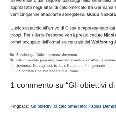
arriverebbero dai frequenti passaggi nella sede della J
apprezzato negli affari di calciomercato tra Germania ed
venticinquenne attaccante senegalese,
Guido Nickola
L’unico ostacolo all’arrivo di Cissè è rappresentato da
troppi. Per ridurre l’esborso verrà presto ceduto
Nicol
ormai occupato dall’ormai ex-centrale del
Wolfsburg
Categorie
Bundesliga
,
Calciomercato
,
Juventus
Tag
calciomercato juventus
,
mercato juventus
,
obiettivi calciome
Juventus: Barzagli subito, Luis Fabiano a fine gennaio
La cordata Usa interessata alla Roma
1 commento su “Gli obiettivi 
Pingback:
Gli obiettivi di calciomercato: Papiss Demba