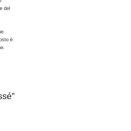
o
e del
ue
posto è
he.
ssé”