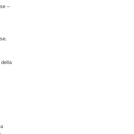
sse –
.
sse.
 della
va