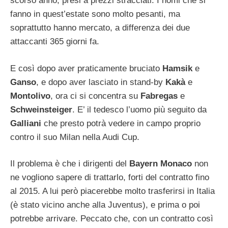
scorso anno, presi a prezzi stracciati. I nomi che si
fanno in quest’estate sono molto pesanti, ma
soprattutto hanno mercato, a differenza dei due
attaccanti 365 giorni fa.
E così dopo aver praticamente bruciato
Hamsik
e
Ganso
, e dopo aver lasciato in stand-by
Kakà
e
Montolivo
, ora ci si concentra su
Fabregas
e
Schweinsteiger
. E’ il tedesco l’uomo più seguito da
Galliani
che presto potrà vedere in campo proprio
contro il suo Milan nella Audi Cup.
Il problema è che i dirigenti del
Bayern Monaco
non
ne vogliono sapere di trattarlo, forti del contratto fino
al 2015. A lui però piacerebbe molto trasferirsi in Italia
(è stato vicino anche alla Juventus), e prima o poi
potrebbe arrivare. Peccato che, con un contratto così