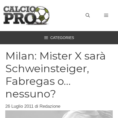
Vai
al
MEN
contenuto
CATEGORIES
Milan: Mister X sarà
Schweinsteiger,
Fabregas o…
nessuno?
26 Luglio 2011
di
Redazione