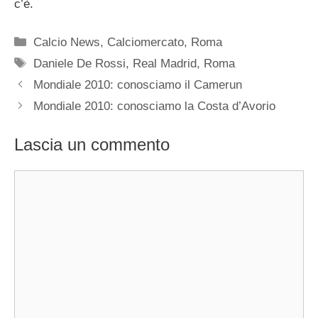
c’è.
Categorie
Calcio News
,
Calciomercato
,
Roma
Tag
Daniele De Rossi
,
Real Madrid
,
Roma
Mondiale 2010: conosciamo il Camerun
Mondiale 2010: conosciamo la Costa d’Avorio
Lascia un commento
Commento