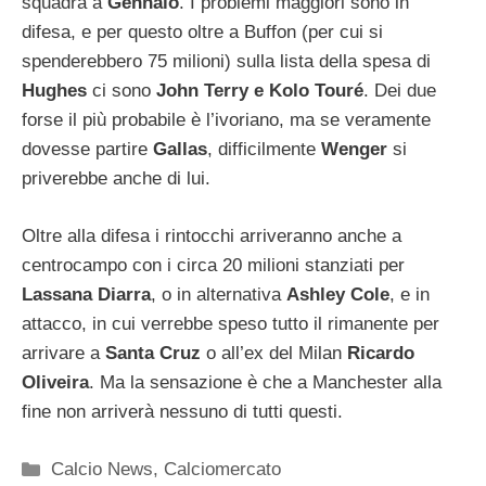
squadra a
Gennaio
. I problemi maggiori sono in
difesa, e per questo oltre a Buffon (per cui si
spenderebbero 75 milioni) sulla lista della spesa di
Hughes
ci sono
John Terry e Kolo Touré
. Dei due
forse il più probabile è l’ivoriano, ma se veramente
dovesse partire
Gallas
, difficilmente
Wenger
si
priverebbe anche di lui.
Oltre alla difesa i rintocchi arriveranno anche a
centrocampo con i circa 20 milioni stanziati per
Lassana Diarra
, o in alternativa
Ashley Cole
, e in
attacco, in cui verrebbe speso tutto il rimanente per
arrivare a
Santa Cruz
o all’ex del Milan
Ricardo
Oliveira
. Ma la sensazione è che a Manchester alla
fine non arriverà nessuno di tutti questi.
Categorie
Calcio News
,
Calciomercato