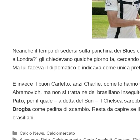
Neanche il tempo di sedersi sulla panchina dei Blues 
a Londra?” gli chiedevano qualche giorno fa, cercando d
Ma lui faceva il diplomatico e indicava come unica pre
E invece il buon Carletto, anzi Charlie, come lo hanno s
Abramovich, ma non si tratta né del brasiliano insegu
Pato,
per il quale – a detta del Sun – il Chelsea sarebb
Drogba
come pedina di scambio. Resta da capire se il
brasiliani.
Categorie
Calcio News
,
Calciomercato
Tag
Alexandre Pato
,
Calciomercato
,
Carlo Ancelotti
,
Chelsea
,
Did