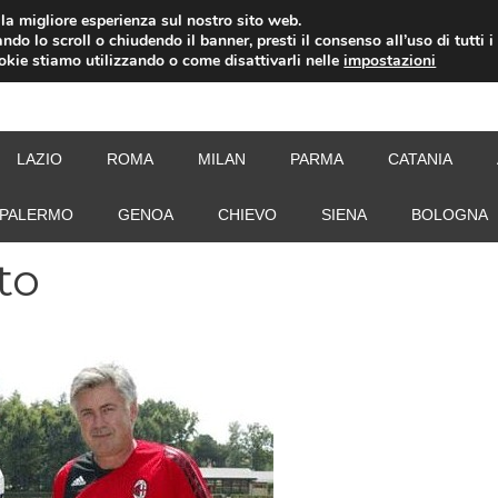
i la migliore esperienza sul nostro sito web.
ndo lo scroll o chiudendo il banner, presti il consenso all’uso di tutti i
ookie stiamo utilizzando o come disattivarli nelle
impostazioni
NEW
LAZIO
ROMA
MILAN
PARMA
CATANIA
PALERMO
GENOA
CHIEVO
SIENA
BOLOGNA
to