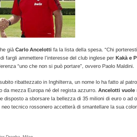
che già
Carlo Ancelotti
fa la lista della spesa. “Chi porterest
i fargli ammettere l’interesse del club inglese per
Kakà e Pi
ferenza “uno che non si può portare”, ovvero Paolo Maldini.
ubito ribattezzato in Inghilterra, un nome lo ha fatto al patr
ito da mezza Europa né del regista azzurro.
Ancelotti vuole
e disposto a sborsare la bellezza di 35 milioni di euro o ad of
 neo tecnico rossonero accetterà di smantellare la sua colon
ier Drogba
,
Milan