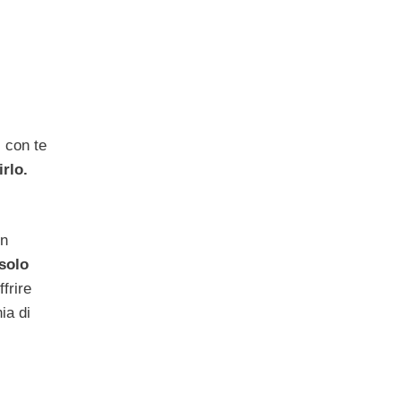
i con te
rlo.
on
 solo
frire
ia di