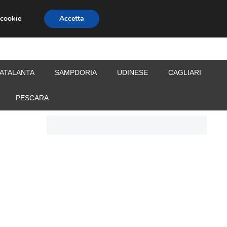
 cookie
Accetta
S
CALCIOMERCATO
ALLENATORI
ATALANTA
SAMPDORIA
UDINESE
CAGLIARI
PESCARA