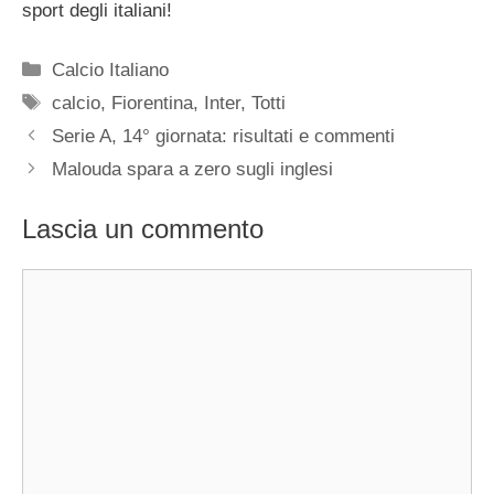
sport degli italiani!
Categorie
Calcio Italiano
Tag
calcio
,
Fiorentina
,
Inter
,
Totti
Serie A, 14° giornata: risultati e commenti
Malouda spara a zero sugli inglesi
Lascia un commento
Commento