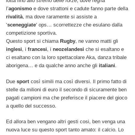
lotta fino allo
stremo delle forze
, dove regna
l’
agonismo
e dove strattoni e cadute fanno parte della
rivalità
, ma dove raramente si assiste a
‘
sceneggiate
‘ ops… scorrettezze che esulano dalla
competizione sportiva.
Questo sport si chiama
Rugby
, ne vanno matti gli
inglesi
, i
francesi
, i
neozelandesi
che si esaltano e
ci esaltano con la loro spettacolare Aka, danza tribale
aborigena… e da qualche anno anche gli
italiani
.
Due
sport
così simili ma così diversi. Il primo fatto di
stelle da milioni di euro il secondo di sicuramente ben
pagati campioni ma che preferisce il piacere del gioco
a quello del successo.
Ed allora ben vengano altri gesti cosi, ben venga una
nuova luce su questo sport tanto amato: il calcio. Lo