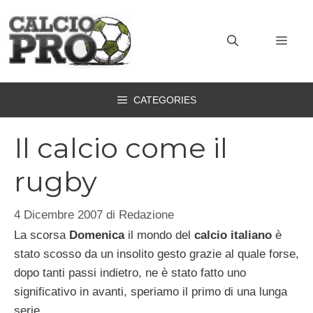
Vai
al
MEN
contenuto
CATEGORIES
Il calcio come il
rugby
4 Dicembre 2007
di
Redazione
La scorsa
Domenica
il mondo del
calcio italiano
è
stato scosso da un insolito gesto grazie al quale forse,
dopo tanti passi indietro, ne è stato fatto uno
significativo in avanti, speriamo il primo di una lunga
serie.