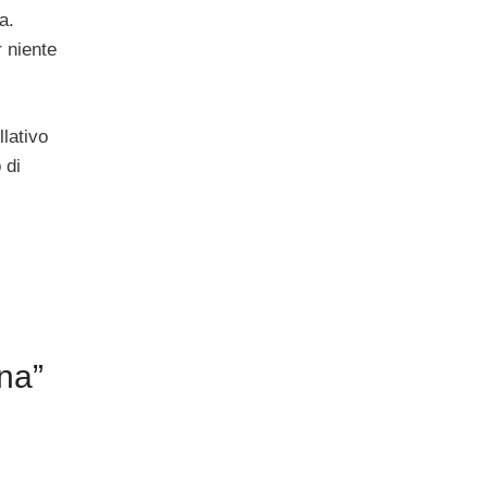
a.
 niente
llativo
 di
na”