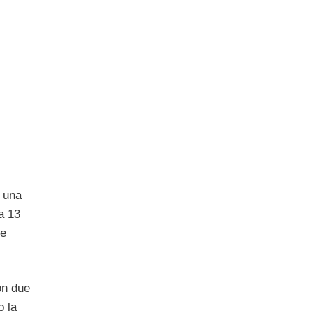
e una
a 13
le
on due
o la