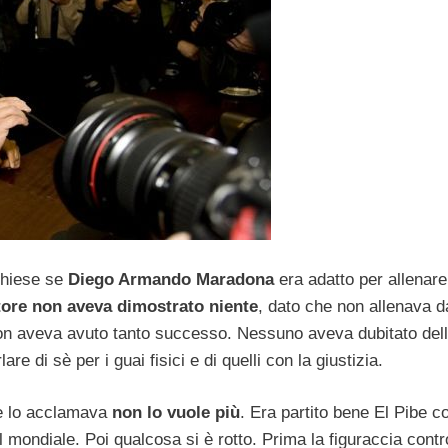
chiese se
Diego Armando Maradona
era adatto per allenar
ore non aveva dimostrato niente
, dato che non allenava d
non aveva avuto tanto successo. Nessuno aveva dubitato del
e di sè per i guai fisici e di quelli con la giustizia.
che lo acclamava
non lo vuole più
. Era partito bene El Pibe c
l mondiale. Poi qualcosa si è rotto. Prima la figuraccia contr