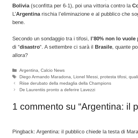
Bolivia
(sconfitta per 6-1), poi una vittoria contro la
C
L’
Argentina
rischia l’eliminazione e al pubblico che so
bene.
Secondo un sondaggio tra i tifosi,
l’80% non lo vuole 
di “
disastro
“. A settembre ci sarà il
Brasile
, quante po
allora?
Categorie
Argentina
,
Calcio News
Tag
Diego Armando Maradona
,
Lionel Messi
,
protesta tifosi
,
qual
Riise derubato della medaglia della Champions
De Laurentiis pronto a deferire Lavezzi
1 commento su “Argentina: il p
Pingback: Argentina: il pubblico chiede la testa di Mar