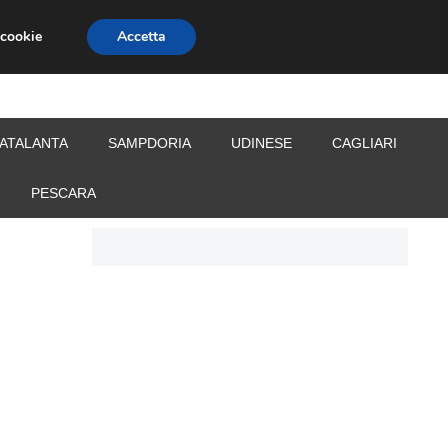
 cookie
Accetta
S
CALCIOMERCATO
ALLENATORI
ATALANTA
SAMPDORIA
UDINESE
CAGLIARI
PESCARA