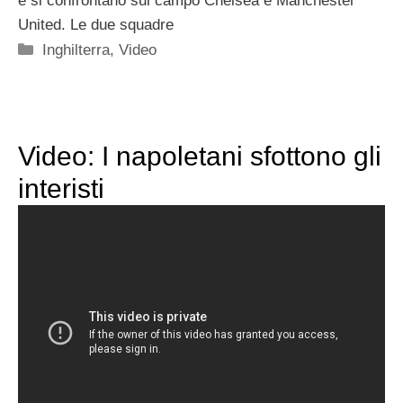
e si confrontano sul campo Chelsea e Manchester
United. Le due squadre
Categorie
Inghilterra
,
Video
Video: I napoletani sfottono gli
interisti