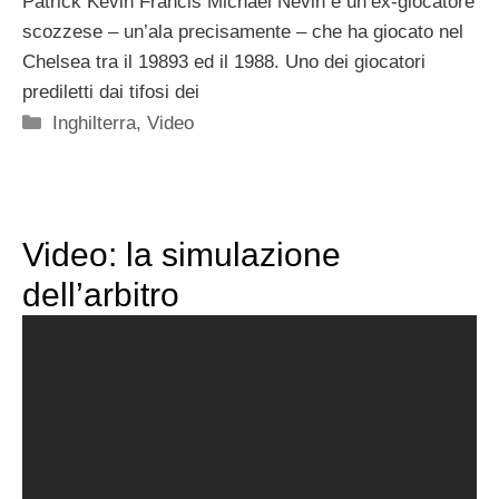
Patrick Kevin Francis Michael Nevin è un’ex-giocatore
scozzese – un’ala precisamente – che ha giocato nel
Chelsea tra il 19893 ed il 1988. Uno dei giocatori
prediletti dai tifosi dei
Categorie
Inghilterra
,
Video
Video: la simulazione
dell’arbitro