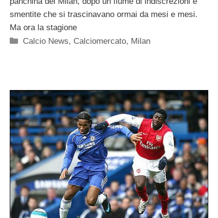
panchina del Milan, dopo un fiume di indiscrezioni e
smentite che si trascinavano ormai da mesi e mesi.
Ma ora la stagione
Categorie
Calcio News
,
Calciomercato
,
Milan