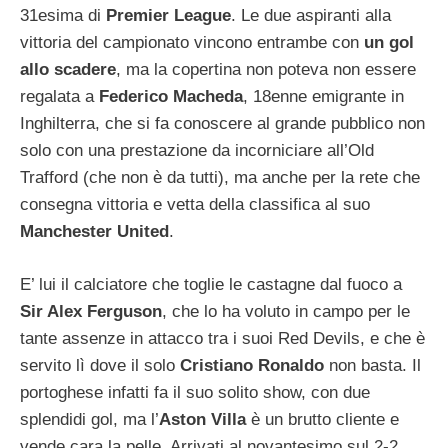
31esima di
Premier League
. Le due aspiranti alla
vittoria del campionato vincono entrambe con
un gol
allo scadere
, ma la copertina non poteva non essere
regalata a
Federico Macheda
, 18enne emigrante in
Inghilterra, che si fa conoscere al grande pubblico non
solo con una prestazione da incorniciare all’Old
Trafford (che non è da tutti), ma anche per la rete che
consegna vittoria e vetta della classifica al suo
Manchester United
.
E’ lui il calciatore che toglie le castagne dal fuoco a
Sir Alex Ferguson
, che lo ha voluto in campo per le
tante assenze in attacco tra i suoi Red Devils, e che è
servito lì dove il solo
Cristiano Ronaldo
non basta. Il
portoghese infatti fa il suo solito show, con due
splendidi gol, ma l’
Aston Villa
è un brutto cliente e
vende cara la pelle. Arrivati al novantesimo sul 2-2