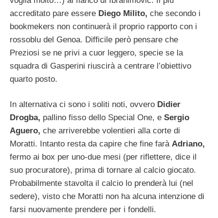
voglia molto…) al fianco di Ibrahimovic. Il più
accreditato pare essere
Diego Milito,
che secondo i
bookmekers non continuerà il proprio rapporto con i
rossoblu del Genoa. Difficile però pensare che
Preziosi se ne privi a cuor leggero, specie se la
squadra di Gasperini riuscirà a centrare l’obiettivo
quarto posto.
In alternativa ci sono i soliti noti, ovvero
Didier
Drogba,
pallino fisso dello Special One, e
Sergio
Aguero,
che arriverebbe volentieri alla corte di
Moratti. Intanto resta da capire che fine farà
Adriano,
fermo ai box per uno-due mesi (per riflettere, dice il
suo procuratore), prima di tornare al calcio giocato.
Probabilmente stavolta il calcio lo prenderà lui (nel
sedere), visto che Moratti non ha alcuna intenzione di
farsi nuovamente prendere per i fondelli.