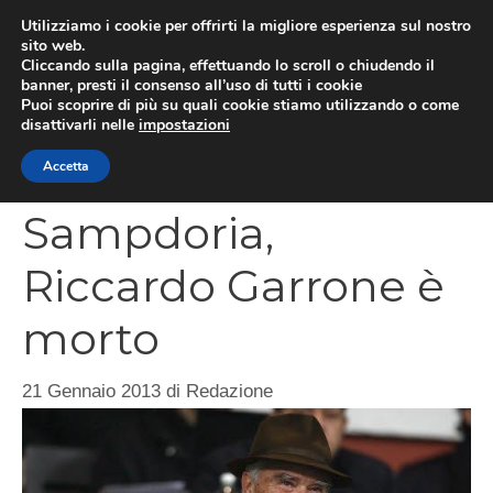
Vai
Utilizziamo i cookie per offrirti la migliore esperienza sul nostro
al
sito web.
MEN
Cliccando sulla pagina, effettuando lo scroll o chiudendo il
contenuto
banner, presti il consenso all’uso di tutti i cookie
Puoi scoprire di più su quali cookie stiamo utilizzando o come
disattivarli nelle
impostazioni
CATEGORIES
Accetta
Sampdoria,
Riccardo Garrone è
morto
21 Gennaio 2013
di
Redazione