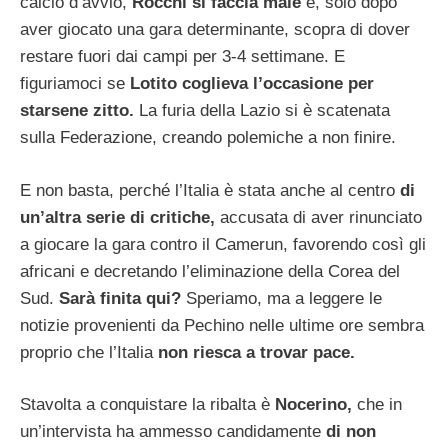
calcio d’avvio,
Rocchi si faccia male
e, solo dopo
aver giocato una gara determinante, scopra di dover
restare fuori dai campi per 3-4 settimane. E
figuriamoci se
Lotito coglieva l’occasione per
starsene zitto.
La furia della Lazio si è scatenata
sulla Federazione, creando polemiche a non finire.
E non basta, perché l’Italia è stata anche al centro
di
un’altra serie di critiche,
accusata di aver rinunciato
a giocare la gara contro il Camerun, favorendo così gli
africani e decretando l’eliminazione della Corea del
Sud.
Sarà finita qui?
Speriamo, ma a leggere le
notizie provenienti da Pechino nelle ultime ore sembra
proprio che l’Italia
non riesca a trovar pace.
Stavolta a conquistare la ribalta è
Nocerino,
che in
un’intervista ha ammesso candidamente
di non