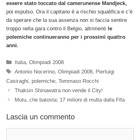
essere stato toccato dal camerunense Mandjeck,
poi espulso. Ora il capitano è a rischio squalifica e c’è
da sperare che la sua assenza non si faccia sentire
troppo nella gara contro il Belgio, altrimenti
le
polemiche continueranno per i prossimi quattro
anni.
Categorie
Italia
,
Olimpiadi 2008
Tag
Antonio Nocerino
,
Olimpiadi 2008
,
Pierluigi
Casiraghi
,
polemiche
,
Tommaso Rocchi
Thaksin Shinawatra non vende il City!
Mutu, che batosta: 17 milioni di multa dalla Fifa
Lascia un commento
Commento