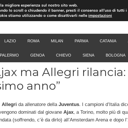
i la migliore esperienza sul nostro sito web.
ndo lo scroll o chiudendo il banner, presti il consenso all’uso di tutti i
ookie stiamo utilizzando o come disattivarli nelle
impostazioni
NEW
LAZIO
ROMA
MILAN
PARMA
CATANIA
PALERMO
GENOA
CHIEVO
SIENA
BOLOGNA
jax ma Allegri rilancia:
ssimo anno”
x
Allegri
da allenatore della
Juventus
. I campioni d’Italia di
vengono dominati dal giovane
Ajax
, a Torino, molto più di q
l’andata (soffrendo, c’è da dirlo) all’Amsterdam Arena e dopo l’