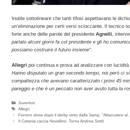
Inutile sottolineare che tanti tifosi aspettavano le dichi
un’eliminazione per certi versi scioccante. Il tecnico t
forte anche delle parole del presidente
Agnelli
, interv
parlato alcuni giorni fa col presidente e gli ho comuni
possiamo costruire il futuro insieme”.
Allegri
poi continua e prova ad analizzare con lucidit
Hanno disputato un gran secondo tempo, noi però ci si
compattezza che avevano caratterizzato i primi 45 minu
pareggio e che è un peccato non aver avuto tutta la ro
Categorie
Juventus
Tag
Allegri
Ferrero show dopo il derby vinto dalla Samp: “Attaccatevi al
Il Catania caccia Novellino. Torna Andrea Sottil