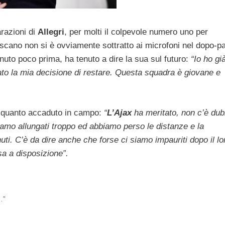
arazioni di
Allegri
, per molti il colpevole numero uno per
oscano non si è ovviamente sottratto ai microfoni nel dopo-par
enuto poco prima, ha tenuto a dire la sua sul futuro:
“Io ho gi
cato la mia decisione di restare. Questa squadra è giovane e
à quanto accaduto in campo:
“
L’Ajax
ha meritato, non c’è dub
amo allungati troppo ed abbiamo perso le distanze e la
ti. C’è da dire anche che forse ci siamo impauriti dopo il lo
sa a disposizione”.
…”