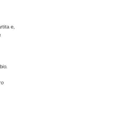
tita e,
à
bio.
ro