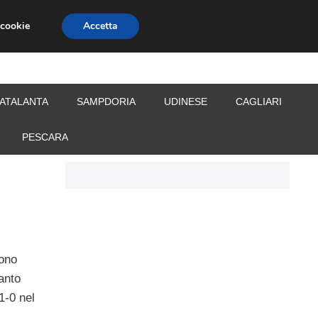
 cookie
Accetta
S
CALCIOMERCATO
ALLENATORI
ATALANTA
SAMPDORIA
UDINESE
CAGLIARI
PESCARA
cono
uanto
1-0 nel