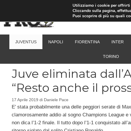
Vai
Utilizziamo i cookie per offrirt
Cliccando sulla pagina, effettua
al
Puoi scoprire di più su quali c
contenuto
JUVENTUS
NAPOLI
FIORENTINA
INTER
TORINO
Juve eliminata dall’A
“Resto anche il pro
17 Aprile 2019
di
Daniele Pace
E’ stata probabilmente una delle peggiori serate di Ma
clamorosamente addio al sogno Champions League e 
non dica l’1-2 finale. Il tutto dopo l’1-1 conquistato al
ritorno siglato dal solito Cristiano Ronaldo.