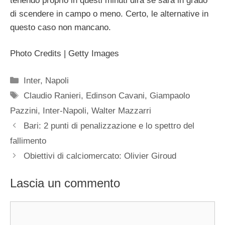
tenendo proprio in questi minuti dirà se sarà in grado
di scendere in campo o meno. Certo, le alternative in
questo caso non mancano.
Photo Credits | Getty Images
Categorie
Inter
,
Napoli
Tag
Claudio Ranieri
,
Edinson Cavani
,
Giampaolo
Pazzini
,
Inter-Napoli
,
Walter Mazzarri
Bari: 2 punti di penalizzazione e lo spettro del
fallimento
Obiettivi di calciomercato: Olivier Giroud
Lascia un commento
Commento