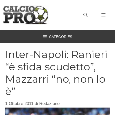
Vai
al
MEN
contenuto
CATEGORIES
Inter-Napoli: Ranieri
“è sfida scudetto”,
Mazzarri “no, non lo
è”
1 Ottobre 2011
di
Redazione