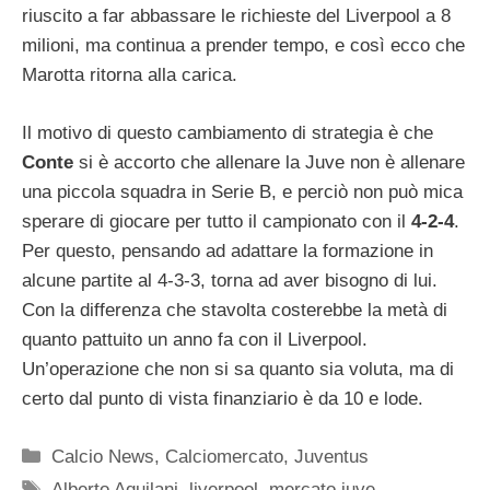
riuscito a far abbassare le richieste del Liverpool a 8
milioni, ma continua a prender tempo, e così ecco che
Marotta ritorna alla carica.
Il motivo di questo cambiamento di strategia è che
Conte
si è accorto che allenare la Juve non è allenare
una piccola squadra in Serie B, e perciò non può mica
sperare di giocare per tutto il campionato con il
4-2-4
.
Per questo, pensando ad adattare la formazione in
alcune partite al 4-3-3, torna ad aver bisogno di lui.
Con la differenza che stavolta costerebbe la metà di
quanto pattuito un anno fa con il Liverpool.
Un’operazione che non si sa quanto sia voluta, ma di
certo dal punto di vista finanziario è da 10 e lode.
Categorie
Calcio News
,
Calciomercato
,
Juventus
Tag
Alberto Aquilani
,
liverpool
,
mercato juve