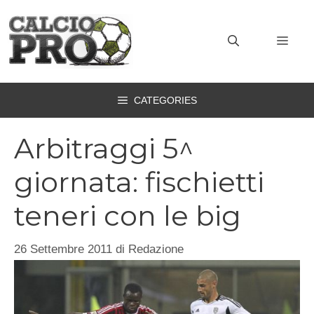
Vai
al
MEN
contenuto
CATEGORIES
Arbitraggi 5^
giornata: fischietti
teneri con le big
26 Settembre 2011
di
Redazione