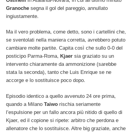
Ostinelli
in Atalanta-Novara, in cui all’ultimo minuto
Granoche
segna il gol del pareggio, annullato
ingiustamente.
Ma il vero problema, come detto, sono i cartellini che,
se sventolati nella maniera corretta, avrebbero potuto
cambiare molte partite. Capita così che sullo 0-0 del
posticipo Parma-Roma,
Kjaer
sia graziato su un
intervento chiaramente da ammonizione (sarebbe
stata la seconda), tanto che Luis Enrique se ne
accorge e lo sostituisce poco dopo.
Episodio identico a quello avvenuto 24 ore prima,
quando a Milano
Taiwo
rischia seriamente
l’espulsione per un fallo ancora più nitido di quello di
Kjaer, ed il copione si ripete: arbitro che perdona e
allenatore che lo sostituisce. Altre big graziate, anche