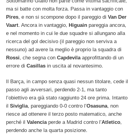
Sottomarino Giallo non parte come vittima sacrificale,
ma si batte con molta forza. Passa in vantaggio con
Pires
, e non si scompone dopo il pareggio di
Van Der
Vaart
. Ancora in vantaggio,
Higuain
pareggia ancora,
e nel momento in cui le due squadre si allungano alla
ricerca del gol decisivo (il pareggio non serviva a
nessuno) ad avere la meglio è proprio la squadra di
Rossi
, che segna con
Capdevila
approfittando di un
errore di
Casillas
in uscita al novantesimo.
Il Barça, in campo senza quasi nessun titolare, cede il
passo agli avversari, perdendo 2-1, ma tanto
l’obiettivo era già stato raggiunto 24 ore prima. Intanto
il
Siviglia
, pareggiando 0-0 contro l’
Osasuna
, non
riesce ad ottenere il terzo posto matematico, anche
perché il
Valencia
perde a Madrid contro l’
Atletico
,
perdendo anche la quarta posizione.