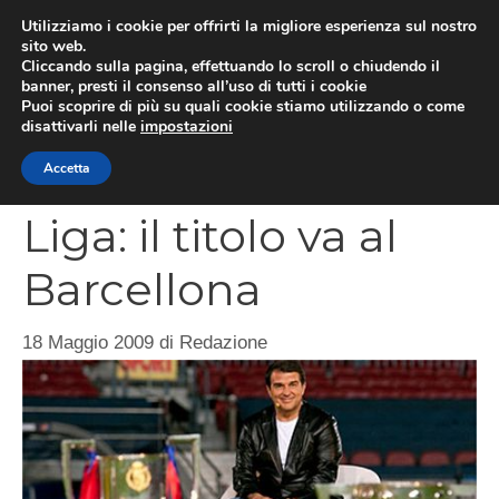
Vai
Utilizziamo i cookie per offrirti la migliore esperienza sul nostro
al
sito web.
MEN
Cliccando sulla pagina, effettuando lo scroll o chiudendo il
contenuto
banner, presti il consenso all’uso di tutti i cookie
Puoi scoprire di più su quali cookie stiamo utilizzando o come
disattivarli nelle
impostazioni
CATEGORIES
Accetta
Liga: il titolo va al
Barcellona
18 Maggio 2009
di
Redazione