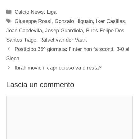
Categorie
Calcio News
,
Liga
Tag
Giuseppe Rossi
,
Gonzalo Higuain
,
Iker Casillas
,
Joan Capdevila
,
Josep Guardiola
,
Pires Felipe Dos
Santos Tiago
,
Rafael van der Vaart
Posticipo 36^ giornata: l’Inter non fa sconti, 3-0 al
Siena
Ibrahimovic il capriccioso va o resta?
Lascia un commento
Commento