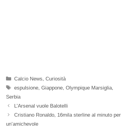
Categorie
Calcio News
,
Curiosità
Tag
espulsione
,
Giappone
,
Olympique Marsiglia
,
Serbia
L’Arsenal vuole Balotelli
Cristiano Ronaldo, 16mila sterline al minuto per
un’amichevole