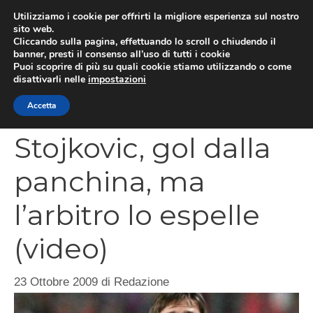
Vai
Utilizziamo i cookie per offrirti la migliore esperienza sul nostro
al
sito web.
MEN
Cliccando sulla pagina, effettuando lo scroll o chiudendo il
contenuto
banner, presti il consenso all’uso di tutti i cookie
Puoi scoprire di più su quali cookie stiamo utilizzando o come
disattivarli nelle
impostazioni
CATEGORIES
Accetta
Stojkovic, gol dalla
panchina, ma
l’arbitro lo espelle
(video)
23 Ottobre 2009
di
Redazione