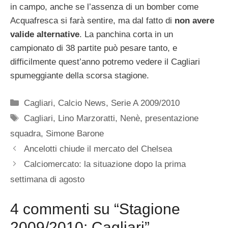
in campo, anche se l’assenza di un bomber come
Acquafresca si farà sentire, ma dal fatto di
non avere
valide alternative
. La panchina corta in un
campionato di 38 partite può pesare tanto, e
difficilmente quest’anno potremo vedere il Cagliari
spumeggiante della scorsa stagione.
Categorie
Cagliari
,
Calcio News
,
Serie A 2009/2010
Tag
Cagliari
,
Lino Marzoratti
,
Nenè
,
presentazione
squadra
,
Simone Barone
Ancelotti chiude il mercato del Chelsea
Calciomercato: la situazione dopo la prima
settimana di agosto
4 commenti su “Stagione
2009/2010: Cagliari”