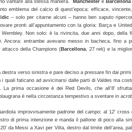
ssono vantare alla stessa maniera.
Manchester
e
Barcellon
o emblema del calcio di quest’epoca: efficace, vincente, 
Vidic
– solo per citarne alcuni – hanno ben saputo ripercor
rovare pronti all’appuntamento con la gloria: Barça e Unite
a Wembley. Non solo: è la rivincita, due anni dopo, della fi
0. Ancora: entrambe avevano messo in bacheca, fino a p
ior attacco della Champions (
Barcellona
, 27 reti) e la miglio
 destra verso sinistra e pare deciso a pressare fin dai primi
i quali faticano ad avvicinarsi dalle parti di Valdes ma cost
 La prima occasione è dei Red Devils, che all’8’ sfrutt
blaugrana è nella circostanza tempestivo a sventare in acro
Guardiola improvvisamente padrone del campo: al 12’ cross
tro di prima intenzione e manda il pallone di poco alla sini
0’ da Messi a Xavi per Villa, destro dal limite dell’area, pal