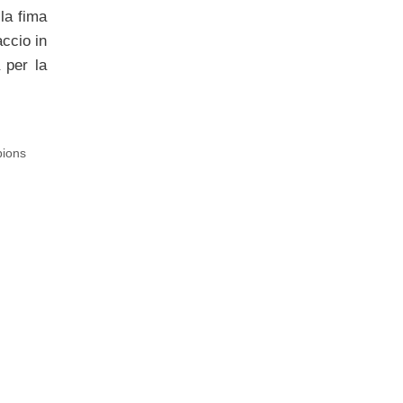
 la fima
accio in
 per la
pions