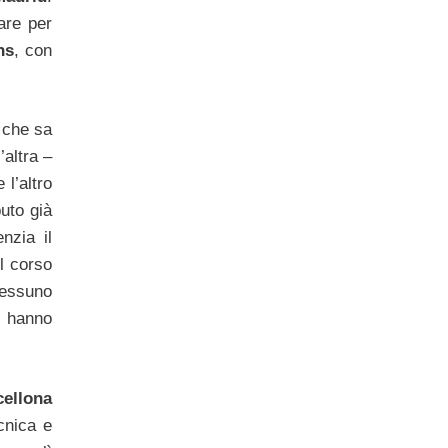
dare per
ns
, con
 che sa
’altra –
l’altro
uto già
enzia il
el corso
 nessuno
i, hanno
cellona
cnica e