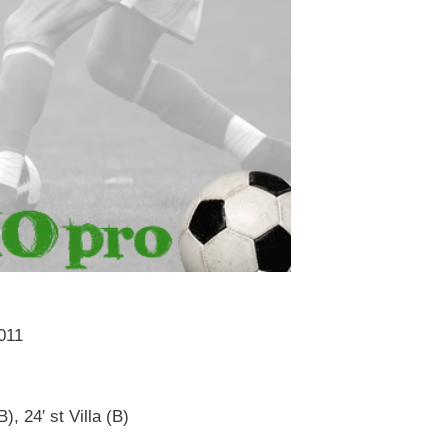
011
), 24′ st Villa (B)