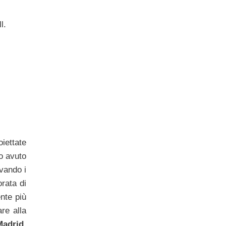
l.
iettate
o avuto
rvando i
orata di
ente più
re alla
Madrid
.