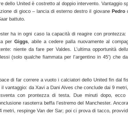
tiere dello United è costretto al doppio intervento. Vantaggio 
azione di gioco – lancia di esterno destro il giovane
Pedro
c
Saar battuto.
ter ha in ogni caso la capacità di reagire con prontezza: è
zza per
Giggs
, abile a cedere palla nuovamente al compa
nte: niente da fare per Valdes. L’ultima opportunità dell
Messi (solo qualche fiammata per l’argentino in 45’) che da
ace di far correre a vuoto i calciatori dello United fin dal fi
r il vantaggio: da Xavi a Dani Alves che conclude dai 9 metri
 sventa con prontezza di testa. Due minuti dopo, ecc
 conclusione rasoterra beffa l’estremo del Manchester. Ancor
 14 metri, respinge Van der Sar; poi ci prova di tacco, provvi