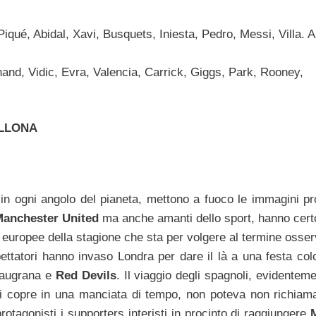
qué, Abidal, Xavi, Busquets, Iniesta, Pedro, Messi, Villa. Al
nand, Vidic, Evra, Valencia, Carrick, Giggs, Park, Rooney,
LLONA
in ogni angolo del pianeta, mettono a fuoco le immagini pro
anchester United
ma anche amanti dello sport, hanno cert
re europee della stagione che sta per volgere al termine osse
pettatori hanno invaso Londra per dare il là a una festa col
blaugrana e
Red Devils
. Il viaggio degli spagnoli, evidentem
i copre in una manciata di tempo, non poteva non richiama
tagonisti i supporters interisti in procinto di raggiungere