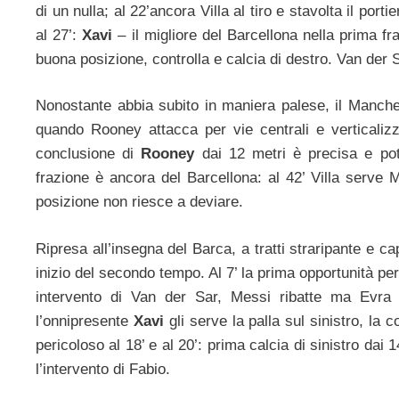
di un nulla; al 22’ancora Villa al tiro e stavolta il por
al 27’:
Xavi
– il migliore del Barcellona nella prima fr
buona posizione, controlla e calcia di destro. Van der 
Nonostante abbia subito in maniera palese, il Manches
quando Rooney attacca per vie centrali e verticali
conclusione di
Rooney
dai 12 metri è precisa e pote
frazione è ancora del Barcellona: al 42’ Villa serve 
posizione non riesce a deviare.
Ripresa all’insegna del Barca, a tratti straripante e cap
inizio del secondo tempo. Al 7’ la prima opportunità pe
intervento di Van der Sar, Messi ribatte ma Evra
l’onnipresente
Xavi
gli serve la palla sul sinistro, la
pericoloso al 18’ e al 20’: prima calcia di sinistro dai
l’intervento di Fabio.