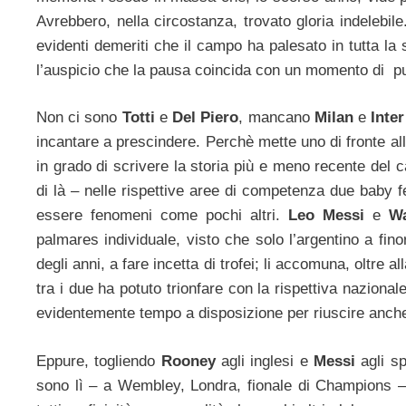
Avrebbero, nella circostanza, trovato gloria indelebile
evidenti demeriti che il campo ha palesato in tutta la su
l’auspicio che la pausa coincida con un momento di pur
Non ci sono
Totti
e
Del Piero
, mancano
Milan
e
Inte
incantare a prescindere. Perchè mette uno di fronte all’
in grado di scrivere la storia più e meno recente del 
di là – nelle rispettive aree di competenza due baby
essere fenomeni come pochi altri.
Leo Messi
e
W
palmares individuale, visto che solo l’argentino a fino
degli anni, a fare incetta di trofei; li accomuna, oltre 
tra i due ha potuto trionfare con la rispettiva nazional
evidentemente tempo a disposizione per riuscire anche 
Eppure, togliendo
Rooney
agli inglesi e
Messi
agli s
sono lì – a Wembley, Londra, fionale di Champions – p