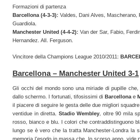
Formazioni di partenza
Barcellona (4-3-3):
Valdes, Dani Alves, Mascherano, Pi
Guardiola.
Manchester United (4-4-2):
Van der Sar, Fabio, Ferdi
Hernandez. All. Ferguson.
Vincitore della Champions League 2010/2011:
BARCE
Barcellona – Manchester United 3-1
Gli occhi del mondo sono una miriade di pupille che, 
dallo schermo. I fortunati, tifosissimi di
Barcellona
e
M
il piacere di seguire le gesta delle due migliori squad
ventidue in diretta.
Stadio Wembley
, oltre 90 mila s
rosso, bianco e blu. I colori che contraddistinguono 
lungo se è vero che la tratta Manchester-Londra la s
memoria l’esodo in massa che, lo scorso anno, vide pro