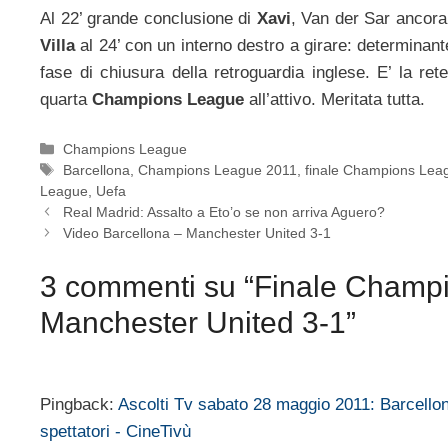
Al 22’ grande conclusione di
Xavi
, Van der Sar ancora 
Villa
al 24’ con un interno destro a girare: determinante
fase di chiusura della retroguardia inglese. E’ la re
quarta
Champions League
all’attivo. Meritata tutta.
Categorie
Champions League
Tag
Barcellona
,
Champions League 2011
,
finale Champions Lea
League
,
Uefa
Real Madrid: Assalto a Eto’o se non arriva Aguero?
Video Barcellona – Manchester United 3-1
3 commenti su “Finale Champi
Manchester United 3-1”
Pingback:
Ascolti Tv sabato 28 maggio 2011: Barcellon
spettatori - CineTivù