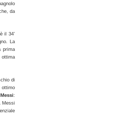
spagnolo
he, da
 il 34’
gno. La
a prima
 ottima
schio di
, ottimo
o
Messi
:
a Messi
denziale