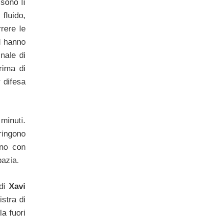
a
sono lì
fluido,
rere le
d hanno
nale di
rima di
r difesa
 minuti.
ringono
ano con
bazia.
 di
Xavi
stra di
la fuori