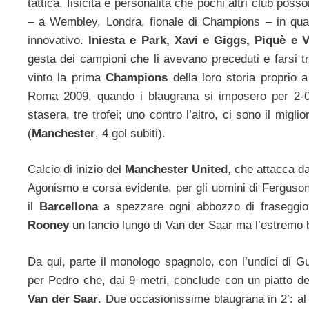
tattica, fisicità e personalità che pochi altri club po
– a Wembley, Londra, fionale di Champions – in quant
innovativo.
Iniesta e Park, Xavi e Giggs, Piquè e 
gesta dei campioni che li avevano preceduti e farsi t
vinto la prima
Champions
della loro storia proprio 
Roma 2009, quando i blaugrana si imposero per 2-
stasera, tre trofei; uno contro l’altro, ci sono il migl
(
Manchester
, 4 gol subiti).
Calcio di inizio del
Manchester United
, che attacca da
Agonismo e corsa evidente, per gli uomini di Ferguson 
il
Barcellona
a spezzare ogni abbozzo di fraseggio.
Rooney
un lancio lungo di Van der Saar ma l’estremo 
Da qui, parte il monologo spagnolo, con l’undici di 
per Pedro che, dai 9 metri, conclude con un piatto des
Van der Saar
. Due occasionissime blaugrana in 2’: al 2