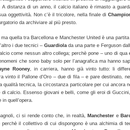
. A distanza di un anno, il calcio italiano è rimasto a guar
a oggettività. Non c’è il tricolore, nella finale di
Champio
gatorio da archiviare al più presto.
r
ma quella tra Barcellona e Manchester United è una partita
altro i due tecnici –
Guardiola
da una parte e Ferguson dall
calcio come nessun altro collega; perchè pone – uno di qua e 
 fenomeni che sono baby solo per l’anagrafica ma hanno sap
ayne Rooney
, in carriera, hanno già vinto tutto: li differ
ra vinto il Pallone d’Oro – due di fila – e pare destinato, n
alla qualità tecnica, la circostanza particolare per cui ancora
e di calcio. Essenso giovani e belli, come gli eroi di Guccin
in quell’opera.
pagnoli, ci si rende conto che, in realtà,
Manchester
e
Bar
erchè il collettivo di cui dispongono è una alchimia di te