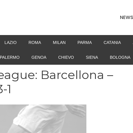
NEW
LAZIO
ROMA
MILAN
PARMA
CATANIA
PALERMO
GENOA
CHIEVO
SIENA
BOLOGNA
ague: Barcellona –
-1