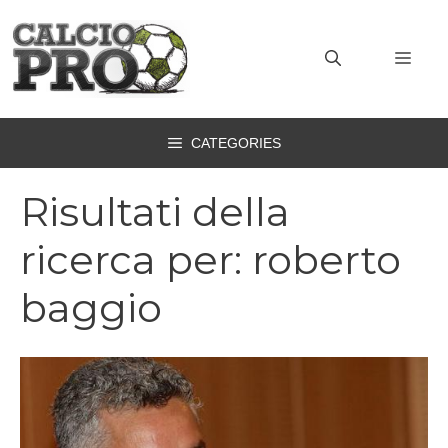
Vai
al
MEN
contenuto
CATEGORIES
Risultati della
ricerca per:
roberto
baggio