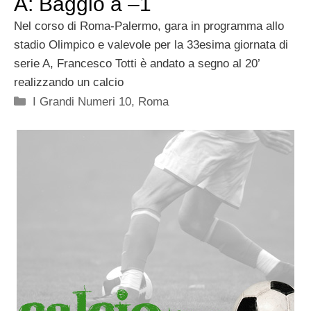
A: Baggio a –1
Nel corso di Roma-Palermo, gara in programma allo
stadio Olimpico e valevole per la 33esima giornata di
serie A, Francesco Totti è andato a segno al 20’
realizzando un calcio
Categorie
I Grandi Numeri 10
,
Roma